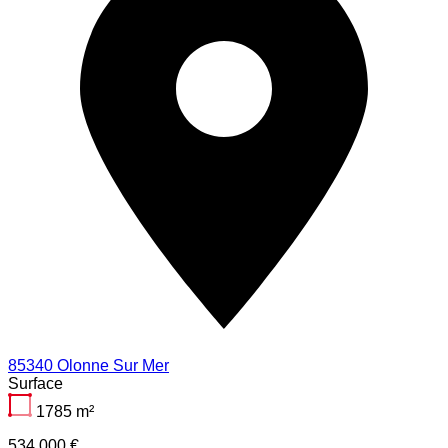
85340 Olonne Sur Mer
Surface
1785
m²
534 000 €